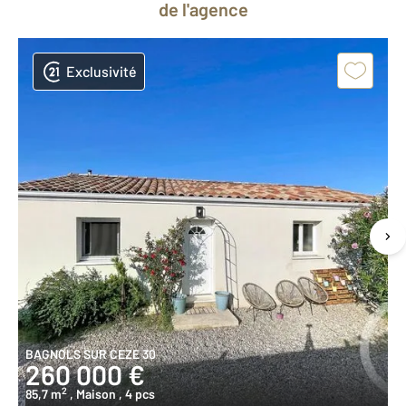
de l'agence
Exclusivité
BAGNOLS SUR CEZE 30
260 000 €
2
85,7 m
, Maison
, 4 pcs