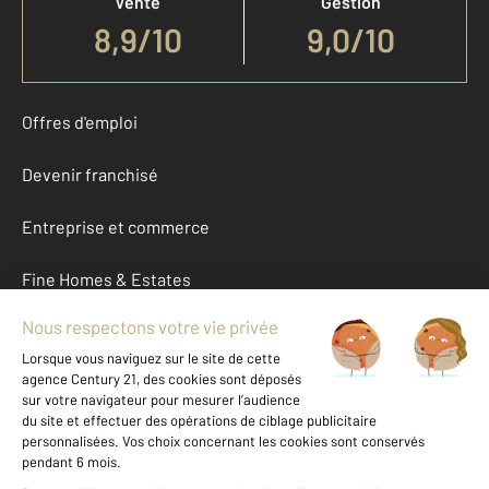
Vente
Gestion
8,9
/
10
9,0/10
Offres d'emploi
Devenir franchisé
Entreprise et commerce
Fine Homes & Estates
À propos
International
Nous contacter