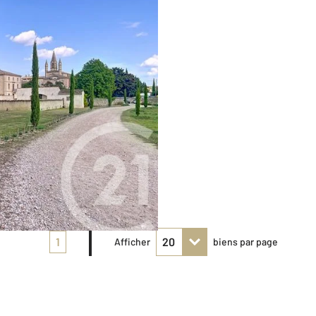
1
Afficher
biens par page