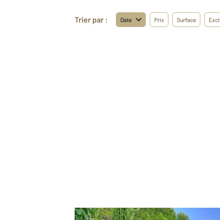
Trier par :
Date
Prix
Surface
Excl