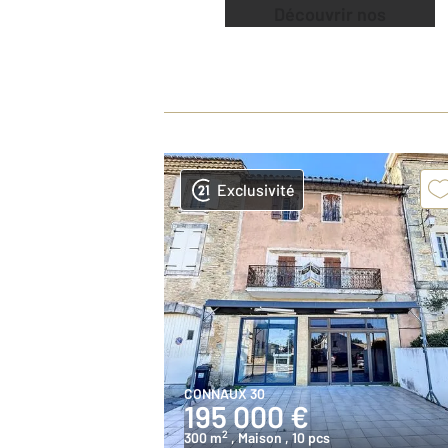
Découvrir nos
offres
Exclusivité
CONNAUX 30
195 000 €
2
300 m
, Maison
, 10 pcs