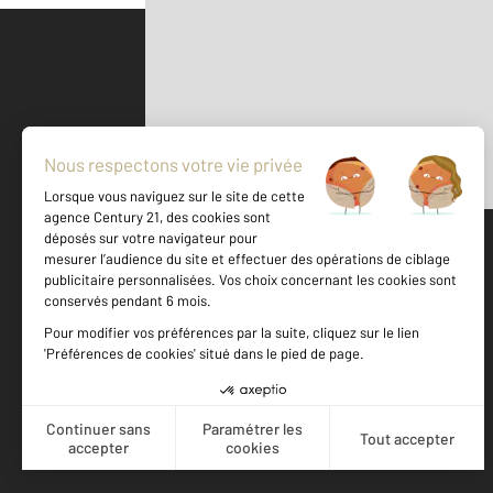
Parlons de vous, parlons biens
500 m
©
Mappy
Votre agence est notée
Achat
Location
Vente
Gestion
8,9
/
10
9,0/10