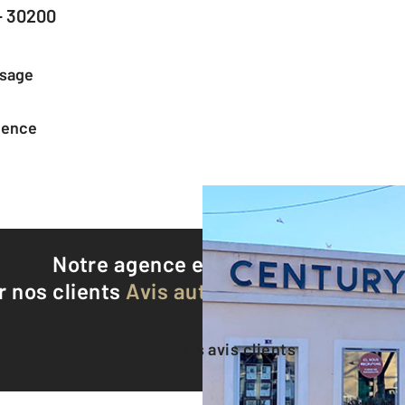
- 30200
ssage
agence
Notre agence est notée
8,9/10
r nos clients
Avis authentifiés par Qualite
Voir tous les avis clients