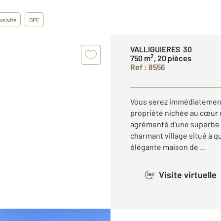
usivité
DPE
VALLIGUIERES 30
2
750 m
, 20 pièces
Ref : 8556
Vous serez immédiatement
propriété nichée au cœur 
agrémenté d'une superbe 
charmant village situé à 
élégante maison de ...
Visite virtuelle
360°