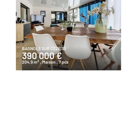
BAGNOLS SUR CEZE 30
390 000 €
2
204,9 m
, Maison
, 7 pcs