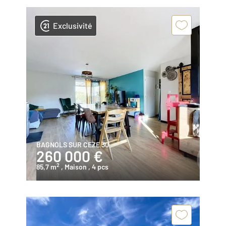
Exclusivité
BAGNOLS SUR CEZE 30
260 000 €
2
85,7 m
, Maison
, 4 pcs