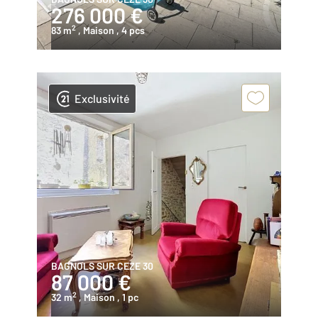
276 000 €
2
83 m
, Maison
, 4 pcs
Exclusivité
BAGNOLS SUR CEZE 30
87 000 €
2
32 m
, Maison
, 1 pc