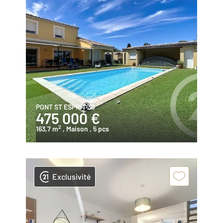
PONT ST ESPRIT 30
475 000 €
2
163,7 m
, Maison
, 5 pcs
Exclusivité