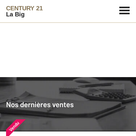
CENTURY 21
La Big
Agence immobilière
Vendre
Nos dernières ventes
Nos derniers biens vendus près de
Nos dernières ventes
chez vous
Vendu