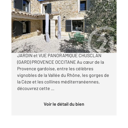
CHUSCLAN 30
2
164,51 m
, 6 pièces
Ref : 8898
Maison à vendre
445 000 €
MAS PROVENÇAL D'EXCEPTION AVEC PISCINE
JARDIN et VUE PANORAMIQUE CHUSCLAN
(GARD) PROVENCE OCCITANE Au cœur de la
Provence gardoise, entre les célèbres
vignobles de la Vallée du Rhône, les gorges de
la Cèze et les collines méditerranéennes,
découvrez cette ...
Voir le détail du bien