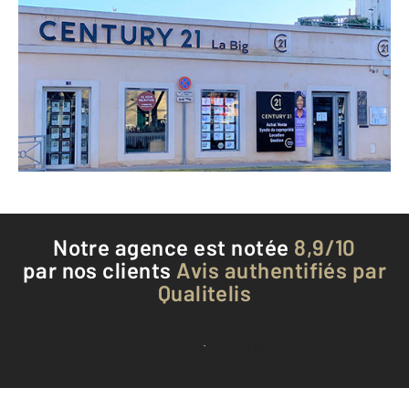
CENTURY 21 La Big
1 avenue Jean Perrin
BAGNOLS SUR CEZE - 30200
Envoyer un message
Téléphoner à l'agence
Notre agence est notée
8,9/10
par nos clients
Avis authentifiés par
Qualitelis
Voir tous les avis clients