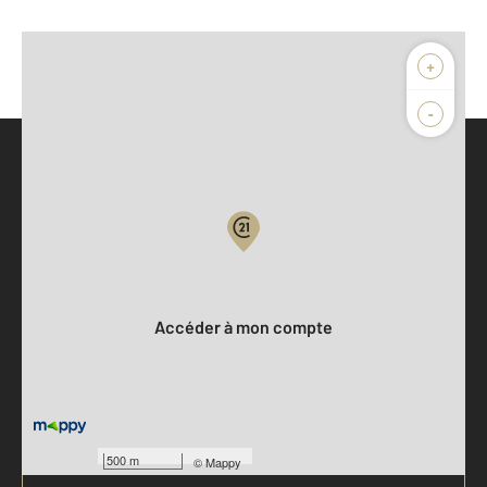
+
-
Parlons de vous, parlons biens
Votre compte :
Accéder à mon compte
500 m
©
Mappy