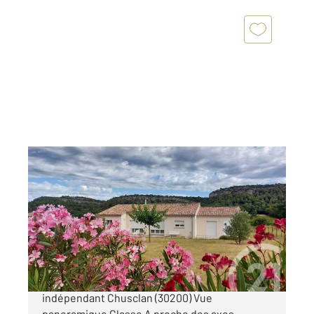
CHUSCLAN 30
2
165,10 m
, 6 pièces
Ref : 8992
Maison à vendre
399 000 €
RARE ! Maison récente de plain-pied avec T2
indépendant Chusclan (30200) Vue
panoramique Classe A proche des axes