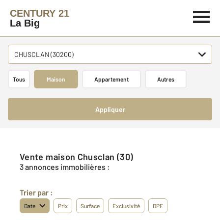
CENTURY 21
La Big
CHUSCLAN (30200)
Tous
Maison
Appartement
Autres
Appliquer
Vente maison Chusclan (30)
3 annonces immobilières :
Trier par :
Date
Prix
Surface
Exclusivité
DPE