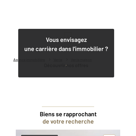
1
Vous envisagez
une carrière dans l'immobilier ?
Agence immobilière
Vente
Vente maison
Découvrir nos offres
Biens se rapprochant
de votre recherche