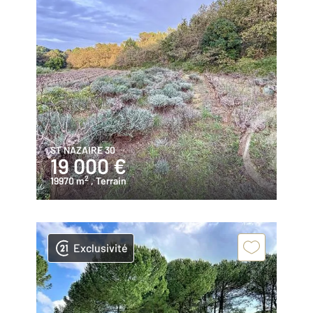
ST NAZAIRE 30
19 000 €
2
19970 m
, Terrain
Exclusivité