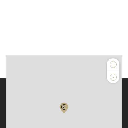
+
-
Parlons de vous, parlons biens
Votre compte :