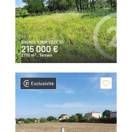
BAGNOLS SUR CEZE 30
215 000 €
2
2770 m
, Terrain
Exclusivité