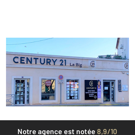
CENTURY 21 La Big
1 avenue Jean Perrin
BAGNOLS SUR CEZE - 30200
Envoyer un message
Téléphoner à l'agence
Notre agence est notée
8,9/10