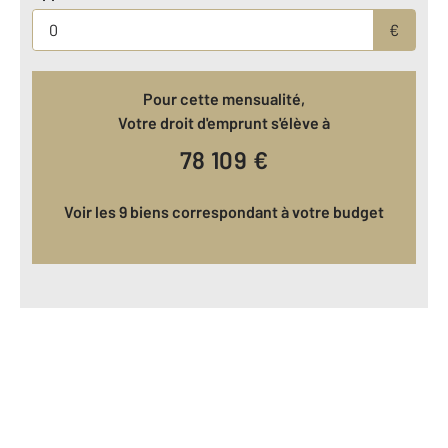
€
Pour cette mensualité,
Votre droit d'emprunt s'élève à
78 109
€
Voir les 9 biens correspondant à votre budget