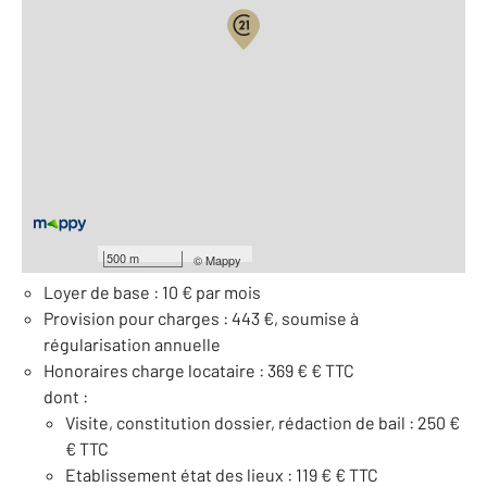
Vue globale
2
Surface totale : 45 m
2
Surface habitable : 45 m
Étage : Rez-de-chaussée
Nombre de pièces : 2
[Voir le détail]
À savoir
500 m
©
Mappy
Loyer de base : 10 € par mois
Provision pour charges : 443 €, soumise à
régularisation annuelle
Honoraires charge locataire : 369 € € TTC
dont :
Visite, constitution dossier, rédaction de bail : 250 €
€ TTC
Etablissement état des lieux : 119 € € TTC