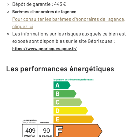
Dépôt de garantie : 443 €
Barèmes d'honoraires de l'agence
Pour consulter les barèmes d'honoraires de l'agence,
cliquez ici
Les informations sur les risques auxquels ce bien est
exposé sont disponibles sur le site Géorisques :
https://www.georisques.gouv.fr/
Les performances énergétiques
logement extrêmement performant
consommation
(énergie primaire)
émissions
409
90
2
2
kWh/m
.an
kg CO
/m
.an
2