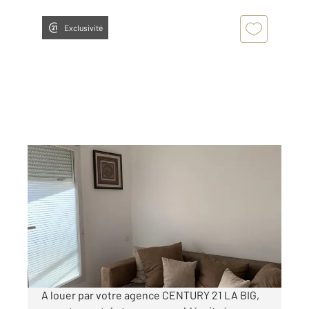
Exclusivité
BAGNOLS SUR CEZE 30
2
22 m
, 1 pièce
Ref : 9319
Appartement F1 à louer
450 €
par mois charges comprises
A louer par votre agence CENTURY 21 LA BIG,