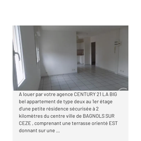
BAGNOLS SUR CEZE 30
2
48 m
, 2 pièces
Ref : 9251
Appartement F2 à louer
630 €
par mois charges comprises
A louer par votre agence CENTURY 21 LA BIG
bel appartement de type deux au 1er étage
d'une petite résidence sécurisée à 2
kilomètres du centre ville de BAGNOLS SUR
CEZE , comprenant une terrasse orienté EST
donnant sur une ...