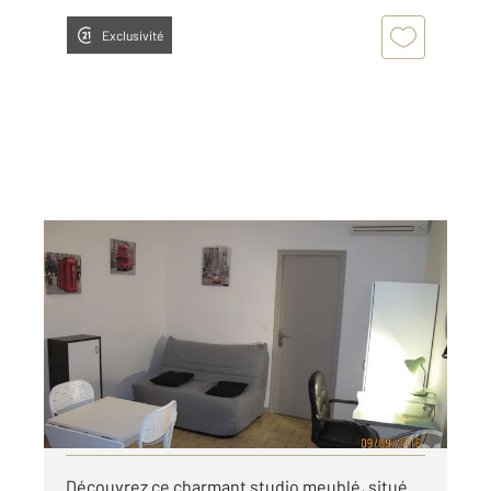
Exclusivité
BAGNOLS SUR CEZE 30
2
18,70 m
, 1 pièce
Ref : 9274
Appartement Studio à louer
425 €
par mois charges comprises
Visiter le site dédié
Découvrez ce charmant studio meublé, situé