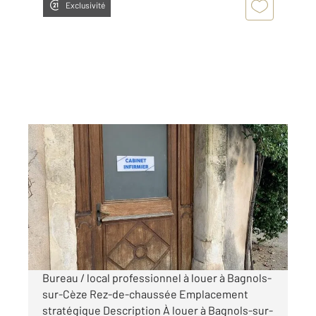
Exclusivité
BAGNOLS SUR CEZE 30
2
20 m
, 2 pièces
Ref : 8990
Appartement à louer
335 €
par mois charges comprises
Bureau / local professionnel à louer à Bagnols-
sur-Cèze Rez-de-chaussée Emplacement
stratégique Description À louer à Bagnols-sur-