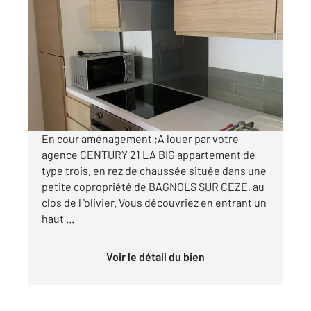
BAGNOLS SUR CEZE 30
2
58 m
, 3 pièces
Ref : 9325
Appartement F3 à louer
660 €
par mois charges comprises
En cour aménagement ;A louer par votre
agence CENTURY 21 LA BIG appartement de
type trois, en rez de chaussée située dans une
petite copropriété de BAGNOLS SUR CEZE, au
clos de l 'olivier. Vous découvriez en entrant un
haut ...
Voir le détail du bien