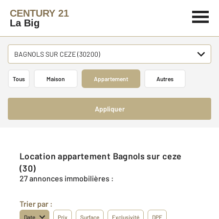
CENTURY 21
La Big
BAGNOLS SUR CEZE (30200)
Tous
Maison
Appartement
Autres
Appliquer
Location appartement Bagnols sur ceze
(30)
27 annonces immobilières :
Trier par :
Date
Prix
Surface
Exclusivité
DPE