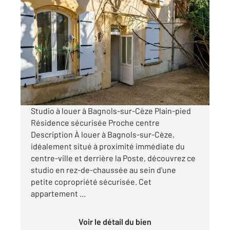
BAGNOLS SUR CEZE 30
2
19,64 m
, 1 pièce
Ref : 8818
Appartement Studio à louer
370 €
par mois charges comprises
Studio à louer à Bagnols-sur-Cèze Plain-pied
Résidence sécurisée Proche centre
Description À louer à Bagnols-sur-Cèze,
idéalement situé à proximité immédiate du
centre-ville et derrière la Poste, découvrez ce
studio en rez-de-chaussée au sein d'une
petite copropriété sécurisée. Cet
appartement ...
Voir le détail du bien