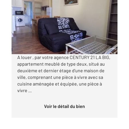
BAGNOLS SUR CEZE 30
2
50,41 m
, 3 pièces
Ref : 9317
Appartement F2 à louer
491 €
par mois charges comprises
A louer , par votre agence CENTURY 21 LA BIG,
appartement meublé de type deux, situé au
deuxième et dernier étage d'une maison de
ville, comprenant une pièce à vivre avec sa
cuisine aménagée et équipée, une pièce à
vivre ...
Voir le détail du bien