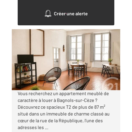
Créer une alerte
BAGNOLS SUR CEZE 30
2
87,42 m
, 2 pièces
Ref : 9196
Appartement à louer
725 €
par mois charges comprises
Vous recherchez un appartement meublé de
caractère à louer à Bagnols-sur-Cèze ?
Découvrez ce spacieux T2 de plus de 87 m²
situé dans un immeuble de charme classé au
cœur de la rue de la République, l'une des
adresses les ...