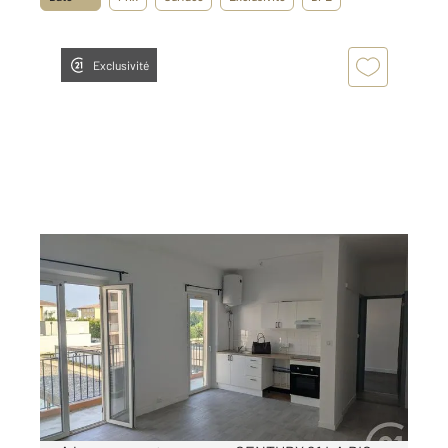
Exclusivité
BAGNOLS SUR CEZE 30
2
49,43 m
, 2 pièces
Ref : 9254
Appartement F2 à louer
600 €
par mois charges comprises