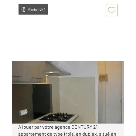
Exclusivité
BAGNOLS SUR CEZE 30
2
70 m
, 3 pièces
Ref : 9231
Appartement à louer
630 €
par mois charges comprises
A louer par votre agence CENTURY 21
appartement de type trois, en duplex, situé en