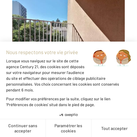
BAGNOLS SUR CEZE 30
2
42 m
, 2 pièces
Ref : 8865
Appartement F2 à louer
520 €
par mois charges comprises
Appartement T2 à louer à Bagnols-sur-Cèze
Dernier étage Terrasse plein sud Résidence
sécurisée Description À louer à Bagnols-sur-
Cèze, dans une résidence sécurisée,
découvrez cet appartement T2 situé au 3 et
dernier étage, offrant luminosité et
tranquillité. Cet appartement à louer ...
Voir le détail du bien
Créer une alerte