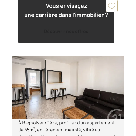
Vous envisagez
une carrière dans l'immobilier ?
Découvrir nos offres
BAGNOLS SUR CEZE 30
2
54,90 m
, 3 pièces
Ref : 8940
Appartement F2 Bis à louer
566 €
par mois charges comprises
À BagnolssurCèze, profitez d'un appartement
de 55m², entièrement meublé, situé au