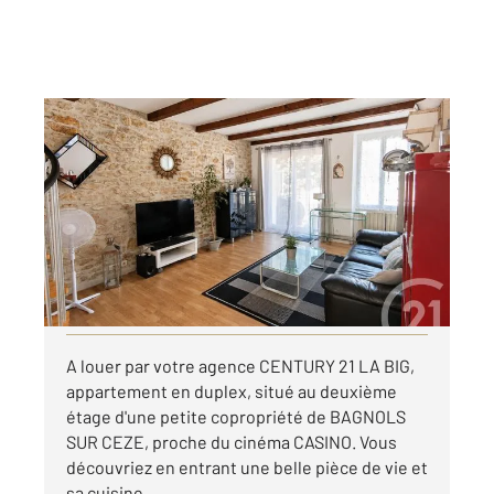
BAGNOLS SUR CEZE 30
2
80 m
, 3 pièces
Ref : 9235
Appartement à louer
690 €
par mois charges comprises
Visiter le site dédié
A louer par votre agence CENTURY 21 LA BIG,
appartement en duplex, situé au deuxième
étage d'une petite copropriété de BAGNOLS
SUR CEZE, proche du cinéma CASINO. Vous
découvriez en entrant une belle pièce de vie et
sa cuisine ...