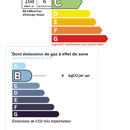
168
6
2
2
kg CO
/m
.an
kWh/m
.an
2
88 kWh/m²/an
d'énergie finale
logement extrêmement peu performant
Dont émissions de gaz à effet de serre
*
peu d'émissions de CO2
6
kgCO
/m
.an
2
2
Émissions de CO2 très importantes