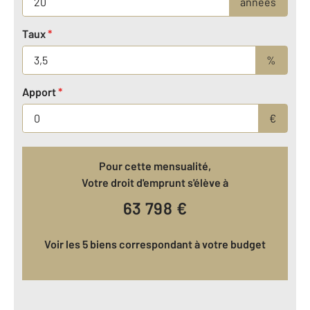
années
Taux
*
%
Apport
*
€
Pour cette mensualité,
Votre droit d'emprunt s'élève à
63 798
€
Voir les 5 biens correspondant à votre budget