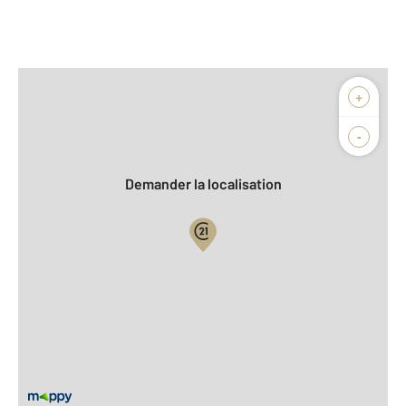
Afficher sur la carte :
+
Agence
-
Demander la localisation
Vue globale
2
Surface totale : 19,6 m
2
Surface habitable : 19,6 m
Type d'appartement : Studio
Étage : Rez-de-chaussée
Nombre de pièces : 1
[Voir le détail]