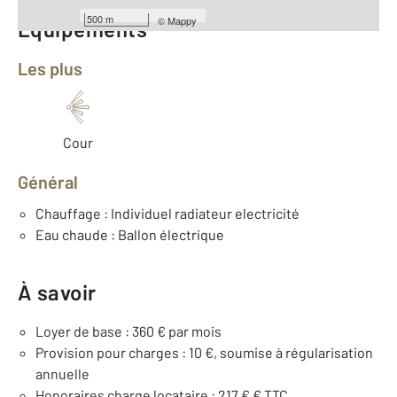
500 m
©
Mappy
Équipements
Les plus
Cour
Général
Chauffage : Individuel radiateur electricité
Eau chaude : Ballon électrique
À savoir
Loyer de base : 360 € par mois
Provision pour charges : 10 €, soumise à régularisation
annuelle
Honoraires charge locataire : 217 € € TTC