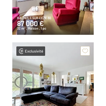
BAGNOLS SUR CEZE 30
87 000 €
2
32 m
, Maison
, 1 pc
Exclusivité