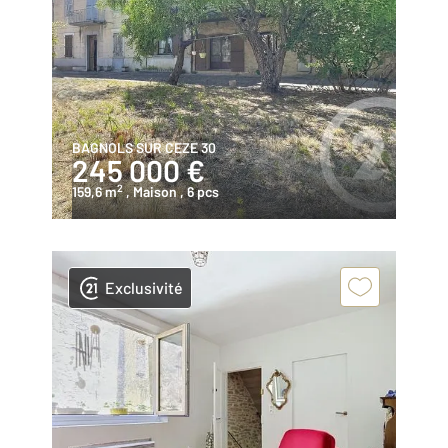
BAGNOLS SUR CEZE 30
245 000 €
2
159,6 m
, Maison
, 6 pcs
Exclusivité