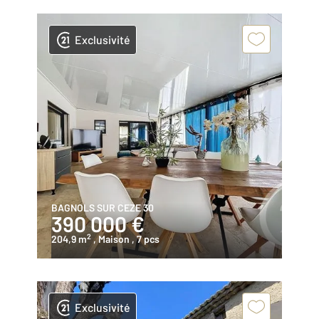
Exclusivité
BAGNOLS SUR CEZE 30
390 000 €
2
204,9 m
, Maison
, 7 pcs
Exclusivité