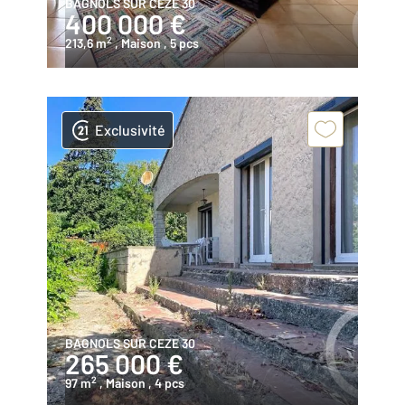
BAGNOLS SUR CEZE 30
400 000 €
2
213,6 m
, Maison
, 5 pcs
Exclusivité
BAGNOLS SUR CEZE 30
265 000 €
2
97 m
, Maison
, 4 pcs