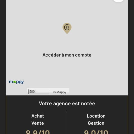
Parlons de vous, parlons biens
Votre compte :
Accéder à mon compte
500 m
©
Mappy
Votre agence est notée
Achat
Location
Vente
Gestion
8,9
/
10
9,0/10