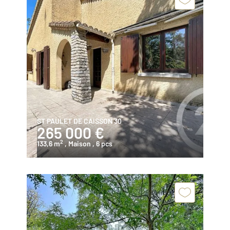
ST PAULET DE CAISSON 30
265 000 €
2
133,6 m
, Maison
, 6 pcs