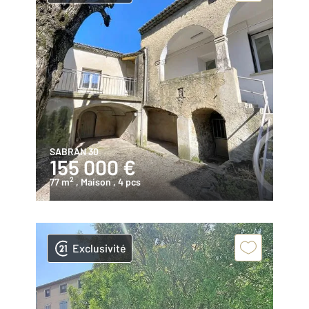
SABRAN 30
155 000 €
2
77 m
, Maison
, 4 pcs
Exclusivité