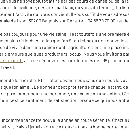
e vous ne soyez plutôt attiré par des cours de danse ou de la ra
canoé, du cyclisme, des arts martiaux, du yoga, du tennis... La list
cément l'activité qui vous convient. Il vous suffit de vous adress
nale de Lyon, 30200 Bagnols sur Cèze, tel : 04 66 79 70 00 ) et de
e pas toujours pour une vie saine, il est toutefois une première
udes plus réfléchies telles que l'arrêt du tabac ou une nouvelle a
ce de vivre dans une région dont l'agriculture tient une place i
ver alentours quelques producters locaux. Nous vous invitons par
tslocaux.fr
afin de découvrir les coordonnées des 68 producteu
 travail.
onde le cherche. Et s'il était devant nous sans que nous le voyi
que l'on aime... Le bonheur c'est profiter de chaque instant, de
st se passionner pour une personne, une cause ou une action. C'es
heur c'est ce sentiment de satisfaction lorsque ce qui nous ent
our commencer cette nouvelle année en toute sérénité. Chacun s
its... Mais si jamais votre clé n'ouvrait pas la bonne porte , nou