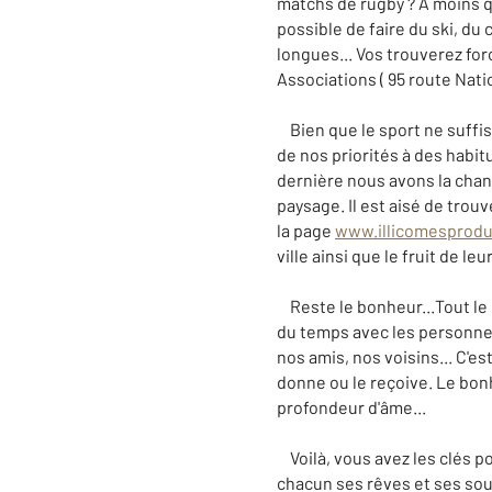
matchs de rugby ? A moins qu
possible de faire du ski, du 
longues... Vos trouverez for
Associations ( 95 route Natio
Bien que le sport ne suffis
de nos priorités à des habit
dernière nous avons la chan
paysage. Il est aisé de trou
la page
www.illicomesprodui
ville ainsi que le fruit de leur
Reste le bonheur...Tout le m
du temps avec les personnes 
nos amis, nos voisins... C'e
donne ou le reçoive. Le bon
profondeur d'âme...
Voilà, vous avez les clés p
chacun ses rêves et ses souha